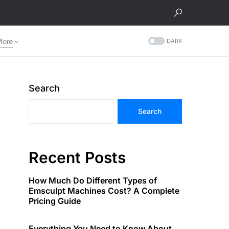
More
DARK
Search
Search
Recent Posts
How Much Do Different Types of
Emsculpt Machines Cost? A Complete
Pricing Guide
Everything You Need to Know About