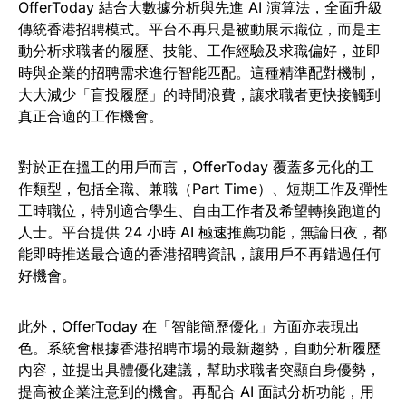
OfferToday 結合大數據分析與先進 AI 演算法，全面升級
傳統香港招聘模式。平台不再只是被動展示職位，而是主
動分析求職者的履歷、技能、工作經驗及求職偏好，並即
時與企業的招聘需求進行智能匹配。這種精準配對機制，
大大減少「盲投履歷」的時間浪費，讓求職者更快接觸到
真正合適的工作機會。
對於正在搵工的用戶而言，OfferToday 覆蓋多元化的工
作類型，包括全職、兼職（Part Time）、短期工作及彈性
工時職位，特別適合學生、自由工作者及希望轉換跑道的
人士。平台提供 24 小時 AI 極速推薦功能，無論日夜，都
能即時推送最合適的香港招聘資訊，讓用戶不再錯過任何
好機會。
此外，OfferToday 在「智能簡歷優化」方面亦表現出
色。系統會根據香港招聘市場的最新趨勢，自動分析履歷
內容，並提出具體優化建議，幫助求職者突顯自身優勢，
提高被企業注意到的機會。再配合 AI 面試分析功能，用