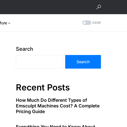
More
DARK
Search
Search
Recent Posts
How Much Do Different Types of
Emsculpt Machines Cost? A Complete
Pricing Guide
Everything You Need to Know About