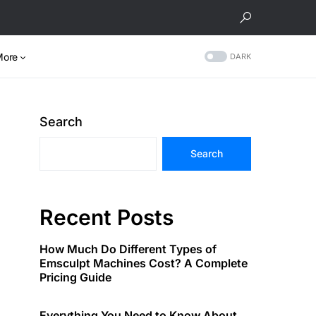
More
DARK
Search
Search
Recent Posts
How Much Do Different Types of
Emsculpt Machines Cost? A Complete
Pricing Guide
Everything You Need to Know About