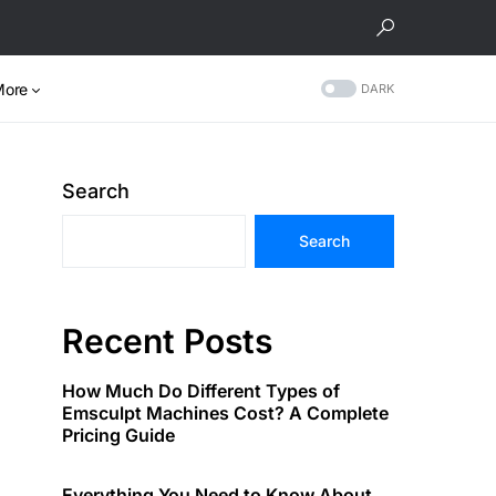
More
DARK
Search
Search
Recent Posts
How Much Do Different Types of
Emsculpt Machines Cost? A Complete
Pricing Guide
Everything You Need to Know About