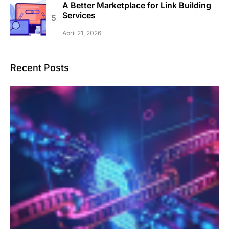
A Better Marketplace for Link Building
Services
April 21, 2026
Recent Posts