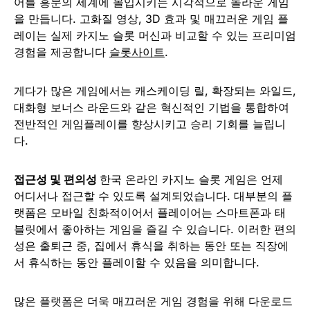
어를 흥분의 세계에 몰입시키는 시각적으로 놀라운 게임
을 만듭니다. 고화질 영상, 3D 효과 및 매끄러운 게임 플
레이는 실제 카지노 슬롯 머신과 비교할 수 있는 프리미엄
경험을 제공합니다
슬롯사이트
.
게다가 많은 게임에서는 캐스케이딩 릴, 확장되는 와일드,
대화형 보너스 라운드와 같은 혁신적인 기법을 통합하여
전반적인 게임플레이를 향상시키고 승리 기회를 늘립니
다.
접근성 및 편의성
한국 온라인 카지노 슬롯 게임은 언제
어디서나 접근할 수 있도록 설계되었습니다. 대부분의 플
랫폼은 모바일 친화적이어서 플레이어는 스마트폰과 태
블릿에서 좋아하는 게임을 즐길 수 있습니다. 이러한 편의
성은 출퇴근 중, 집에서 휴식을 취하는 동안 또는 직장에
서 휴식하는 동안 플레이할 수 있음을 의미합니다.
많은 플랫폼은 더욱 매끄러운 게임 경험을 위해 다운로드