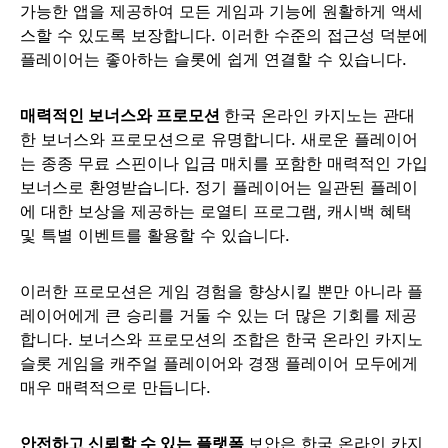
가능한 앱을 제공하여 모든 게임과 기능에 원활하게 액세
스할 수 있도록 보장합니다. 이러한 수준의 접근성 덕분에
플레이어는 좋아하는 슬롯에 쉽게 연결할 수 있습니다.
매력적인 보너스와 프로모션
한국 온라인 카지노는 관대
한 보너스와 프로모션으로 유명합니다. 새로운 플레이어
는 종종 무료 스핀이나 입금 매치를 포함한 매력적인 가입
보너스로 환영받습니다. 정기 플레이어는 일관된 플레이
에 대한 보상을 제공하는 로열티 프로그램, 캐시백 혜택
및 특별 이벤트를 활용할 수 있습니다.
이러한 프로모션은 게임 경험을 향상시킬 뿐만 아니라 플
레이어에게 큰 승리를 거둘 수 있는 더 많은 기회를 제공
합니다. 보너스와 프로모션의 조합은 한국 온라인 카지노
슬롯 게임을 캐주얼 플레이어와 경쟁 플레이어 모두에게
매우 매력적으로 만듭니다.
안전하고 신뢰할 수 있는 플랫폼
보안은 한국 온라인 카지