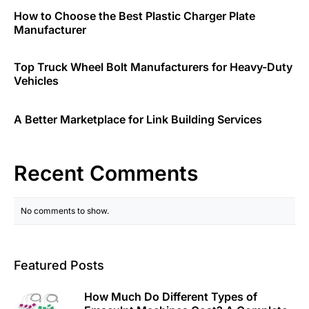
How to Choose the Best Plastic Charger Plate
Manufacturer
Top Truck Wheel Bolt Manufacturers for Heavy-Duty
Vehicles
A Better Marketplace for Link Building Services
Recent Comments
No comments to show.
Featured Posts
How Much Do Different Types of