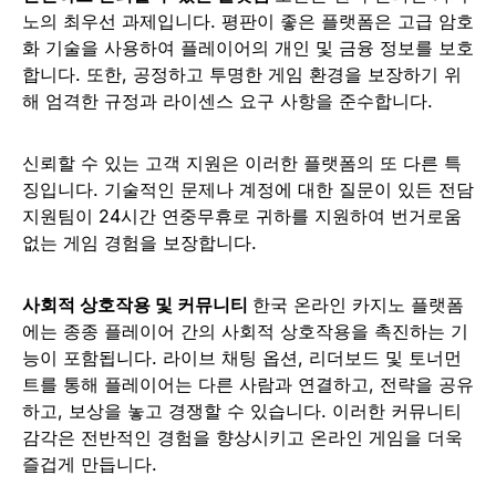
노의 최우선 과제입니다. 평판이 좋은 플랫폼은 고급 암호
화 기술을 사용하여 플레이어의 개인 및 금융 정보를 보호
합니다. 또한, 공정하고 투명한 게임 환경을 보장하기 위
해 엄격한 규정과 라이센스 요구 사항을 준수합니다.
신뢰할 수 있는 고객 지원은 이러한 플랫폼의 또 다른 특
징입니다. 기술적인 문제나 계정에 대한 질문이 있든 전담
지원팀이 24시간 연중무휴로 귀하를 지원하여 번거로움
없는 게임 경험을 보장합니다.
사회적 상호작용 및 커뮤니티
한국 온라인 카지노 플랫폼
에는 종종 플레이어 간의 사회적 상호작용을 촉진하는 기
능이 포함됩니다. 라이브 채팅 옵션, 리더보드 및 토너먼
트를 통해 플레이어는 다른 사람과 연결하고, 전략을 공유
하고, 보상을 놓고 경쟁할 수 있습니다. 이러한 커뮤니티
감각은 전반적인 경험을 향상시키고 온라인 게임을 더욱
즐겁게 만듭니다.