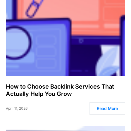
How to Choose Backlink Services That
Actually Help You Grow
Read More
April 11, 2026