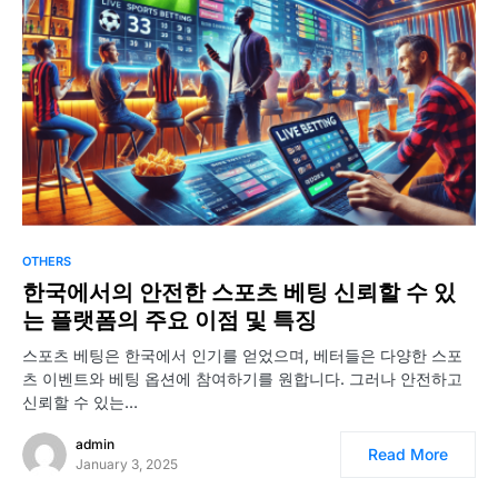
OTHERS
한국에서의 안전한 스포츠 베팅 신뢰할 수 있
는 플랫폼의 주요 이점 및 특징
스포츠 베팅은 한국에서 인기를 얻었으며, 베터들은 다양한 스포
츠 이벤트와 베팅 옵션에 참여하기를 원합니다. 그러나 안전하고
신뢰할 수 있는…
admin
Read More
January 3, 2025